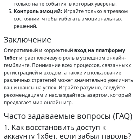
только на те события, в которых уверены.
Контроль эмоций:
Играйте только в трезвом
состоянии, чтобы избегать эмоциональных
решений.
Заключение
Оперативный и корректный
вход на платформу
1хбет
играет ключевую роль в успешном онлайн-
гемблинге. Понимание всех процессов, связанных с
регистрацией и входом, а также использование
различных стратегий может значительно увеличить
ваши шансы на успех. Играйте разумно, следуйте
рекомендациям и наслаждайтесь азартом, который
предлагает мир онлайн-игр.
Часто задаваемые вопросы (FAQ)
1. Как восстановить доступ к
аккаунту 1хбет, если забыл пароль?