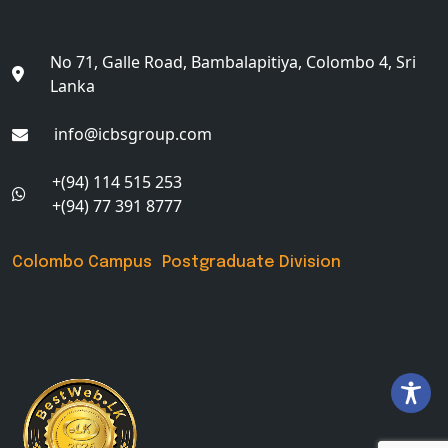
No 71, Galle Road, Bambalapitiya, Colombo 4, Sri
Lanka
info@icbsgroup.com
+(94) 114 515 253
+(94) 77 391 8777
Colombo Campus Postgraduate Division