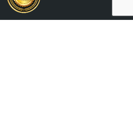
No 20 1/1 Shrubbery Gardens, Colombo 4, Sri
Lanka
info@icbsgroup.com
+(94) 11 258 0750
+(94) 77 563 6868