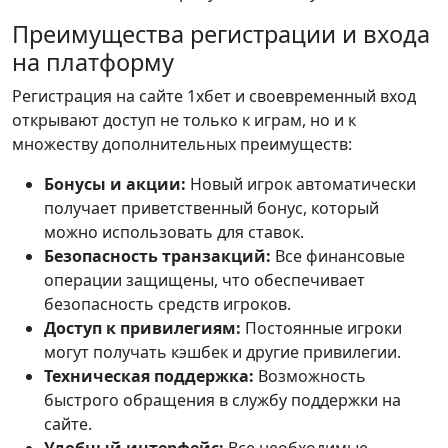
Преимущества регистрации и входа
на платформу
Регистрация на сайте 1хбет и своевременный вход
открывают доступ не только к играм, но и к
множеству дополнительных преимуществ:
Бонусы и акции:
Новый игрок автоматически
получает приветственный бонус, который
можно использовать для ставок.
Безопасность транзакций:
Все финансовые
операции защищены, что обеспечивает
безопасность средств игроков.
Доступ к привилегиям:
Постоянные игроки
могут получать кэшбек и другие привилегии.
Техническая поддержка:
Возможность
быстрого обращения в службу поддержки на
сайте.