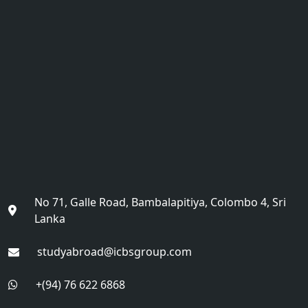
No 71, Galle Road, Bambalapitiya, Colombo 4, Sri
Lanka
studyabroad@icbsgroup.com
+(94) 76 622 6868