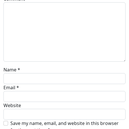
Name
*
Email
*
Website
Save my name, email, and website in this browser