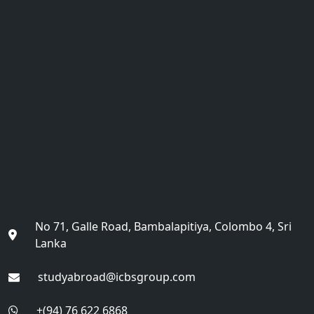
No 71, Galle Road, Bambalapitiya, Colombo 4, Sri
Lanka
studyabroad@icbsgroup.com
+(94) 76 622 6868