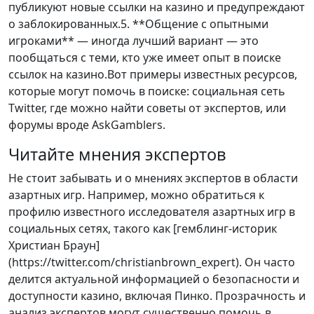
публикуют новые ссылки на казино и предупреждают
о заблокированных.5. **Общение с опытными
игроками** — иногда лучший вариант — это
пообщаться с теми, кто уже имеет опыт в поиске
ссылок на казино.Вот примеры известных ресурсов,
которые могут помочь в поиске: социальная сеть
Тwitter, где можно найти советы от экспертов, или
форумы вроде AskGamblers.
Читайте мнения экспертов
Не стоит забывать и о мнениях экспертов в области
азартных игр. Например, можно обратиться к
профилю известного исследователя азартных игр в
социальных сетях, такого как [гемблинг-историк
Христиан Браун]
(https://twitter.com/christianbrown_expert). Он часто
делится актуальной информацией о безопасности и
доступности казино, включая Пинко. Прозрачность и
анализ экспертов могут существенно помочь в