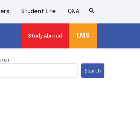
ers
Student Life
Q&A
LMS
Study Abroad
s
arch
Search