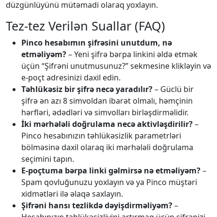
düzgünlüyünü mütəmadi olaraq yoxlayın.
Tez-tez Verilən Suallar (FAQ)
Pinco hesabımın şifrəsini unutdum, nə
etməliyəm?
– Yeni şifrə bərpa linkini əldə etmək
üçün “Şifrəni unutmusunuz?” sekmesine klikləyin və
e-poçt adresinizi daxil edin.
Təhlükəsiz bir şifrə necə yaradılır?
– Güclü bir
şifrə ən azı 8 simvoldan ibarət olmalı, həmçinin
hərfləri, ədədləri və simvolları birləşdirməlidir.
İki mərhələli doğrulama necə aktivləşdirilir?
–
Pinco hesabınızın təhlükəsizlik parametrləri
bölməsinə daxil olaraq iki mərhələli doğrulama
seçimini tapın.
E-poçtuma bərpa linki gəlmirsə nə etməliyəm?
–
Spam qovluğunuzu yoxlayın və ya Pinco müştəri
xidmətləri ilə əlaqə saxlayın.
Şifrəni hansı tezlikdə dəyişdirməliyəm?
–