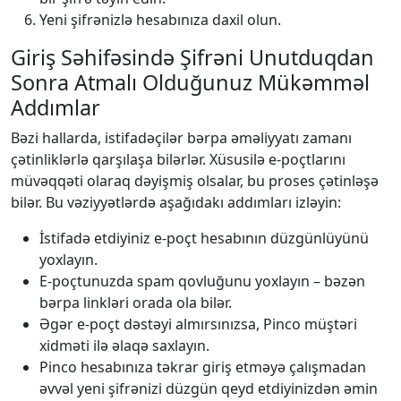
Yeni şifrənizlə hesabınıza daxil olun.
Giriş Səhifəsində Şifrəni Unutduqdan
Sonra Atmalı Olduğunuz Mükəmməl
Addımlar
Bəzi hallarda, istifadəçilər bərpa əməliyyatı zamanı
çətinliklərlə qarşılaşa bilərlər. Xüsusilə e-poçtlarını
müvəqqəti olaraq dəyişmiş olsalar, bu proses çətinləşə
bilər. Bu vəziyyətlərdə aşağıdakı addımları izləyin:
İstifadə etdiyiniz e-poçt hesabının düzgünlüyünü
yoxlayın.
E-poçtunuzda spam qovluğunu yoxlayın – bəzən
bərpa linkləri orada ola bilər.
Əgər e-poçt dəstəyi almırsınızsa, Pinco müştəri
xidməti ilə əlaqə saxlayın.
Pinco hesabınıza təkrar giriş etməyə çalışmadan
əvvəl yeni şifrənizi düzgün qeyd etdiyinizdən əmin