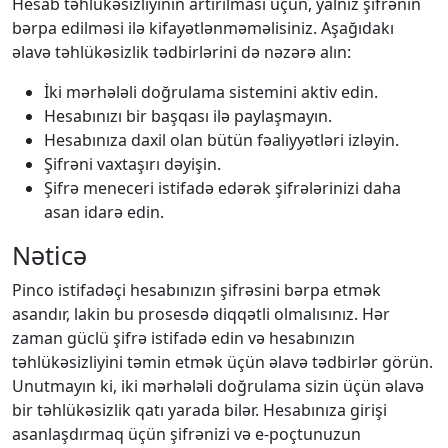
Hesab təhlükəsizliyinin artırılması üçün, yalnız şifrənin
bərpa edilməsi ilə kifayətlənməməlisiniz. Aşağıdakı
əlavə təhlükəsizlik tədbirlərini də nəzərə alın:
İki mərhələli doğrulama sistemini aktiv edin.
Hesabınızı bir başqası ilə paylaşmayın.
Hesabınıza daxil olan bütün fəaliyyətləri izləyin.
Şifrəni vaxtaşırı dəyişin.
Şifrə meneceri istifadə edərək şifrələrinizi daha
asan idarə edin.
Nəticə
Pinco istifadəçi hesabınızın şifrəsini bərpa etmək
asandır, lakin bu prosesdə diqqətli olmalısınız. Hər
zaman güclü şifrə istifadə edin və hesabınızın
təhlükəsizliyini təmin etmək üçün əlavə tədbirlər görün.
Unutmayın ki, iki mərhələli doğrulama sizin üçün əlavə
bir təhlükəsizlik qatı yarada bilər. Hesabınıza girişi
asanlaşdırmaq üçün şifrənizi və e-poçtunuzun