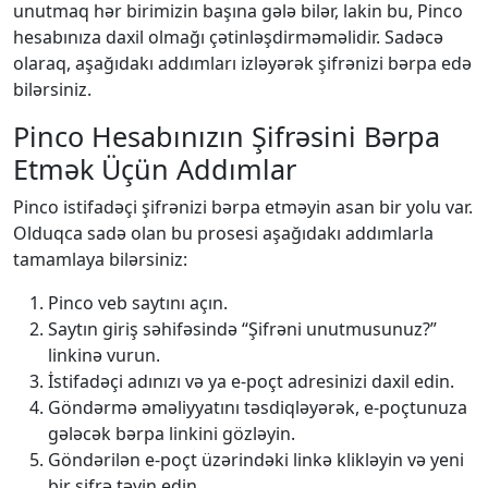
unutmaq hər birimizin başına gələ bilər, lakin bu, Pinco
hesabınıza daxil olmağı çətinləşdirməməlidir. Sadəcə
olaraq, aşağıdakı addımları izləyərək şifrənizi bərpa edə
bilərsiniz.
Pinco Hesabınızın Şifrəsini Bərpa
Etmək Üçün Addımlar
Pinco istifadəçi şifrənizi bərpa etməyin asan bir yolu var.
Olduqca sadə olan bu prosesi aşağıdakı addımlarla
tamamlaya bilərsiniz:
Pinco veb saytını açın.
Saytın giriş səhifəsində “Şifrəni unutmusunuz?”
linkinə vurun.
İstifadəçi adınızı və ya e-poçt adresinizi daxil edin.
Göndərmə əməliyyatını təsdiqləyərək, e-poçtunuza
gələcək bərpa linkini gözləyin.
Göndərilən e-poçt üzərindəki linkə klikləyin və yeni
bir şifrə təyin edin.