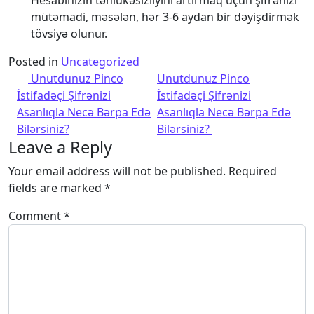
Hesabınızın təhlükəsizliyini artırmaq üçün şifrənizi
mütəmadi, məsələn, hər 3-6 aydan bir dəyişdirmək
tövsiyə olunur.
Posted in
Uncategorized
Post navigation
Unutdunuz Pinco
Unutdunuz Pinco
İstifadəçi Şifrənizi
İstifadəçi Şifrənizi
Asanlıqla Necə Bərpa Edə
Asanlıqla Necə Bərpa Edə
Bilərsiniz?
Bilərsiniz?
Leave a Reply
Your email address will not be published.
Required
fields are marked
*
Comment
*