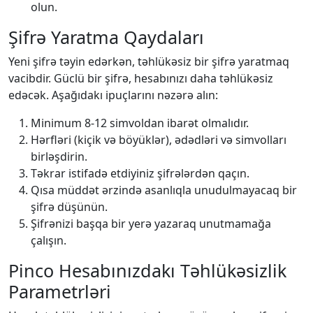
olun.
Şifrə Yaratma Qaydaları
Yeni şifrə təyin edərkən, təhlükəsiz bir şifrə yaratmaq
vacibdir. Güclü bir şifrə, hesabınızı daha təhlükəsiz
edəcək. Aşağıdakı ipuçlarını nəzərə alın:
Minimum 8-12 simvoldan ibarət olmalıdır.
Hərfləri (kiçik və böyüklər), ədədləri və simvolları
birləşdirin.
Təkrar istifadə etdiyiniz şifrələrdən qaçın.
Qısa müddət ərzində asanlıqla unudulmayacaq bir
şifrə düşünün.
Şifrənizi başqa bir yerə yazaraq unutmamağa
çalışın.
Pinco Hesabınızdakı Təhlükəsizlik
Parametrləri