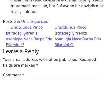
Hesabınızın təhlükəsizliyini artırmaq üçün şifrənizi
mütəmadi, məsələn, hər 3-6 aydan bir dəyişdirmək
tövsiyə olunur.
Posted in
Uncategorized
Post navigation
Unutdunuz Pinco
Unutdunuz Pinco
İstifadəçi Şifrənizi
İstifadəçi Şifrənizi
Asanlıqla Necə Bərpa Edə
Asanlıqla Necə Bərpa Edə
Bilərsiniz?
Bilərsiniz?
Leave a Reply
Your email address will not be published.
Required
fields are marked
*
Comment
*