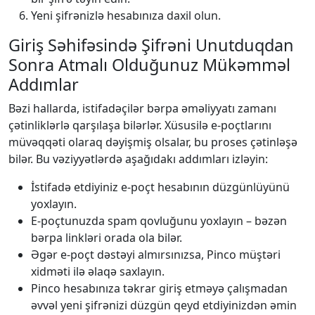
Yeni şifrənizlə hesabınıza daxil olun.
Giriş Səhifəsində Şifrəni Unutduqdan
Sonra Atmalı Olduğunuz Mükəmməl
Addımlar
Bəzi hallarda, istifadəçilər bərpa əməliyyatı zamanı
çətinliklərlə qarşılaşa bilərlər. Xüsusilə e-poçtlarını
müvəqqəti olaraq dəyişmiş olsalar, bu proses çətinləşə
bilər. Bu vəziyyətlərdə aşağıdakı addımları izləyin:
İstifadə etdiyiniz e-poçt hesabının düzgünlüyünü
yoxlayın.
E-poçtunuzda spam qovluğunu yoxlayın – bəzən
bərpa linkləri orada ola bilər.
Əgər e-poçt dəstəyi almırsınızsa, Pinco müştəri
xidməti ilə əlaqə saxlayın.
Pinco hesabınıza təkrar giriş etməyə çalışmadan
əvvəl yeni şifrənizi düzgün qeyd etdiyinizdən əmin