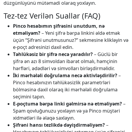
düzgünlüyünü mütəmadi olaraq yoxlayın.
Tez-tez Verilən Suallar (FAQ)
Pinco hesabımın şifrəsini unutdum, nə
etməliyəm?
– Yeni şifrə bərpa linkini əldə etmək
üçün “Şifrəni unutmusunuz?” sekmesine klikləyin və
e-poçt adresinizi daxil edin.
Təhlükəsiz bir şifrə necə yaradılır?
– Güclü bir
şifrə ən azı 8 simvoldan ibarət olmalı, həmçinin
hərfləri, ədədləri və simvolları birləşdirməlidir.
İki mərhələli doğrulama necə aktivləşdirilir?
–
Pinco hesabınızın təhlükəsizlik parametrləri
bölməsinə daxil olaraq iki mərhələli doğrulama
seçimini tapın.
E-poçtuma bərpa linki gəlmirsə nə etməliyəm?
–
Spam qovluğunuzu yoxlayın və ya Pinco müştəri
xidmətləri ilə əlaqə saxlayın.
Şifrəni hansı tezlikdə dəyişdirməliyəm?
–