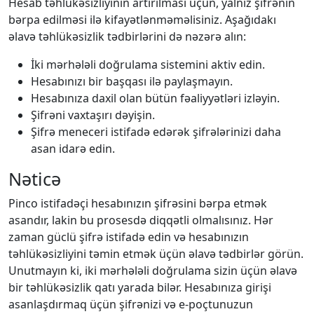
Hesab təhlükəsizliyinin artırılması üçün, yalnız şifrənin
bərpa edilməsi ilə kifayətlənməməlisiniz. Aşağıdakı
əlavə təhlükəsizlik tədbirlərini də nəzərə alın:
İki mərhələli doğrulama sistemini aktiv edin.
Hesabınızı bir başqası ilə paylaşmayın.
Hesabınıza daxil olan bütün fəaliyyətləri izləyin.
Şifrəni vaxtaşırı dəyişin.
Şifrə meneceri istifadə edərək şifrələrinizi daha
asan idarə edin.
Nəticə
Pinco istifadəçi hesabınızın şifrəsini bərpa etmək
asandır, lakin bu prosesdə diqqətli olmalısınız. Hər
zaman güclü şifrə istifadə edin və hesabınızın
təhlükəsizliyini təmin etmək üçün əlavə tədbirlər görün.
Unutmayın ki, iki mərhələli doğrulama sizin üçün əlavə
bir təhlükəsizlik qatı yarada bilər. Hesabınıza girişi
asanlaşdırmaq üçün şifrənizi və e-poçtunuzun