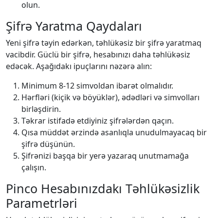
olun.
Şifrə Yaratma Qaydaları
Yeni şifrə təyin edərkən, təhlükəsiz bir şifrə yaratmaq
vacibdir. Güclü bir şifrə, hesabınızı daha təhlükəsiz
edəcək. Aşağıdakı ipuçlarını nəzərə alın:
Minimum 8-12 simvoldan ibarət olmalıdır.
Hərfləri (kiçik və böyüklər), ədədləri və simvolları
birləşdirin.
Təkrar istifadə etdiyiniz şifrələrdən qaçın.
Qısa müddət ərzində asanlıqla unudulmayacaq bir
şifrə düşünün.
Şifrənizi başqa bir yerə yazaraq unutmamağa
çalışın.
Pinco Hesabınızdakı Təhlükəsizlik
Parametrləri