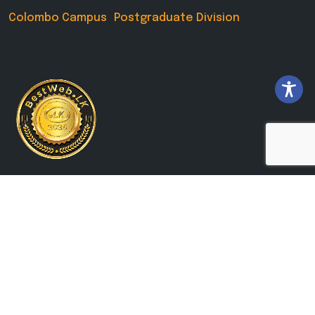
Colombo Campus Postgraduate Division