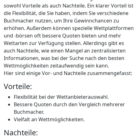
sowohl Vorteile als auch Nachteile. Ein klarer Vorteil ist
die Flexibilität, die Sie haben, indem Sie verschiedene
Buchmacher nutzen, um Ihre Gewinnchancen zu
erhöhen. Außerdem können spezielle Wettplattformen
und -börsen oft bessere Quoten bieten und mehr
Wettarten zur Verfügung stellen. Allerdings gibt es
auch Nachteile, wie einen Mangel an zentralisierten
Informationen, was bei der Suche nach den besten
Wettmöglichkeiten zeitaufwendig sein kann.
Hier sind einige Vor- und Nachteile zusammengefasst:
Vorteile:
Flexibilität bei der Wettanbieterauswahl.
Bessere Quoten durch den Vergleich mehrerer
Buchmacher.
Vielfalt an Wettmöglichkeiten.
Nachteile: