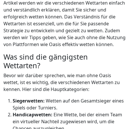
Artikel werden wir die verschiedenen Wettarten einfach
und verständlich erklären, damit Sie sicher und
erfolgreich wetten können. Das Verständnis für die
Wettarten ist essenziell, um die für Sie passende
Strategie zu entwickeln und gezielt zu wetten. Zudem
werden wir Tipps geben, wie Sie auch ohne die Nutzung
von Plattformen wie Oasis effektiv wetten können.
Was sind die gängigsten
Wettarten?
Bevor wir darüber sprechen, wie man ohne Oasis
wettet, ist es wichtig, die verschiedenen Wettarten zu
kennen. Hier sind die Hauptkategorien:
Siegerwetten:
Wetten auf den Gesamtsieger eines
Spiels oder Turniers.
Handicapwetten:
Eine Wette, bei der einem Team
ein virtueller Nachteil zugewiesen wird, um die
Chancen auszugleichen.