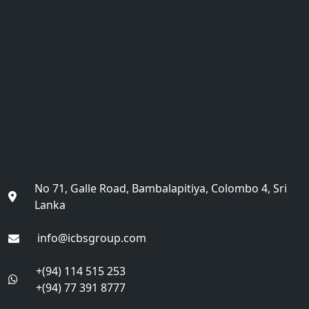
No 71, Galle Road, Bambalapitiya, Colombo 4, Sri
Lanka
info@icbsgroup.com
+(94) 114 515 253
+(94) 77 391 8777