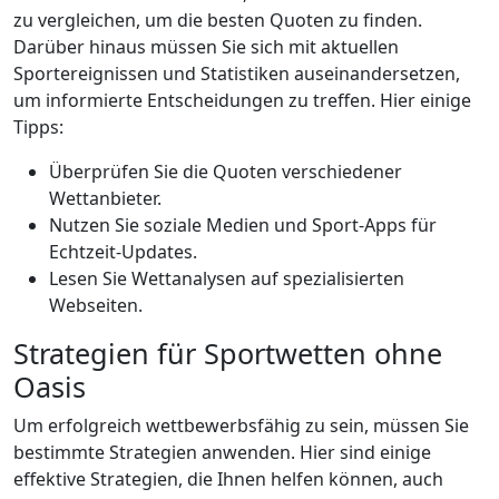
zu vergleichen, um die besten Quoten zu finden.
Darüber hinaus müssen Sie sich mit aktuellen
Sportereignissen und Statistiken auseinandersetzen,
um informierte Entscheidungen zu treffen. Hier einige
Tipps:
Überprüfen Sie die Quoten verschiedener
Wettanbieter.
Nutzen Sie soziale Medien und Sport-Apps für
Echtzeit-Updates.
Lesen Sie Wettanalysen auf spezialisierten
Webseiten.
Strategien für Sportwetten ohne
Oasis
Um erfolgreich wettbewerbsfähig zu sein, müssen Sie
bestimmte Strategien anwenden. Hier sind einige
effektive Strategien, die Ihnen helfen können, auch