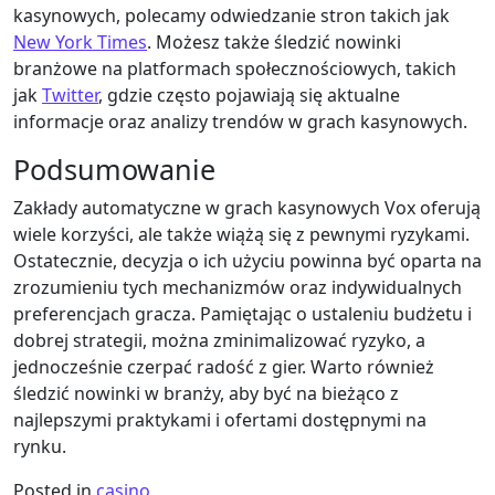
kasynowych, polecamy odwiedzanie stron takich jak
New York Times
. Możesz także śledzić nowinki
branżowe na platformach społecznościowych, takich
jak
Twitter
, gdzie często pojawiają się aktualne
informacje oraz analizy trendów w grach kasynowych.
Podsumowanie
Zakłady automatyczne w grach kasynowych Vox oferują
wiele korzyści, ale także wiążą się z pewnymi ryzykami.
Ostatecznie, decyzja o ich użyciu powinna być oparta na
zrozumieniu tych mechanizmów oraz indywidualnych
preferencjach gracza. Pamiętając o ustaleniu budżetu i
dobrej strategii, można zminimalizować ryzyko, a
jednocześnie czerpać radość z gier. Warto również
śledzić nowinki w branży, aby być na bieżąco z
najlepszymi praktykami i ofertami dostępnymi na
rynku.
Posted in
casino