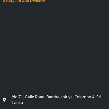
Study Abroad Division
No 71, Galle Road, Bambalapitiya, Colombo 4, Sri
Lanka