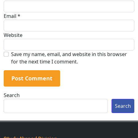
Email
*
Website
Save my name, email, and website in this browser
for the next time I comment.
Search
Search