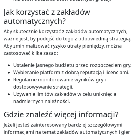
Jak korzystać z zakładów
automatycznych?
Aby skutecznie korzystać z zakładów automatycznych,
ważne jest, by podejść do tego z odpowiednią strategią.
Aby zminimalizować ryzyko utraty pieniędzy, można
zastosować kilka zasad:
Ustalenie jasnego budżetu przed rozpoczęciem gry.
Wybieranie platform z dobrą reputacją i licencjami.
Regularne monitorowanie wyników gry i
dostosowywanie strategii.
Używanie limitów zakładów w celu uniknięcia
nadmiernych należności.
Gdzie znaleźć więcej informacji?
Jeżeli jesteś zainteresowany bardziej szczegółowymi
informacjami na temat zakładów automatycznych i gier