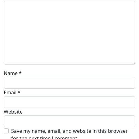
Name
*
Email
*
Website
Save my name, email, and website in this browser
for the next time I comment.