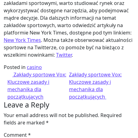
zakładami sportowymi, warto studiować rynek oraz
wykorzystywać dostępne narzędzia, aby podejmować
mądre decyzje. Dla dalszych informacji na temat
zakładów sportowych, warto odwiedzić artykuły na
platformie New York Times, dostępne pod tym linkiem:
New York Times
. Można także obserwować aktualności
sportowe na Twitterze, co pomoże być na bieżąco z
wszelkimi nowinkami:
Twitter
.
Posted in
casino
Post navigation
Zakłady sportowe Vox:
Zakłady sportowe Vox:
Kluczowe zasady i
Kluczowe zasady i
mechanika dla
mechanika dla
początkujących
początkujących
Leave a Reply
Your email address will not be published.
Required
fields are marked
*
Comment
*