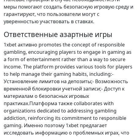
меры помогают создать безопасную игровую среду и
гарантируют, что пользователи могут с
уверенностью участвовать в ставках.
Ответственные азартные игры
1xbet активно promotes the concept of responsible
gambling, encouraging players to engage in gaming as
a form of entertainment rather than a way to secure
income. The platform provides various tools for players
to help manage their gaming habits, including:-
Установление лимитов на депозиты;- Возможность
временной блокировки учетной записи;- Доступ к
материалам о безопасных игровых
практиках.Платформа также collaborates with
organizations dedicated to addressing gambling
addiction, reinforcing its commitment to responsible
gaming. Именно поэтому 1xbet предлагает
исследовать информацию о проблемных играх, что