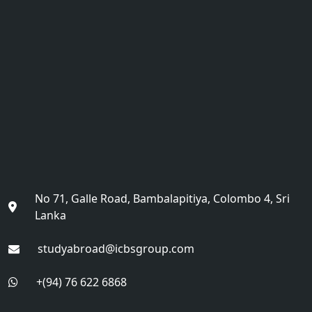
No 71, Galle Road, Bambalapitiya, Colombo 4, Sri
Lanka
studyabroad@icbsgroup.com
+(94) 76 622 6868