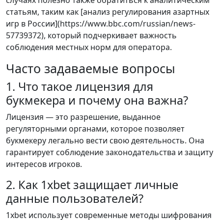
случаях полезно также обратиться к аналитическим
статьям, таким как [анализ регулирования азартных
игр в России](https://www.bbc.com/russian/news-
57739372), который подчеркивает важность
соблюдения местных норм для оператора.
Часто задаваемые вопросы
1. Что такое лицензия для
букмекера и почему она важна?
Лицензия — это разрешение, выданное
регуляторными органами, которое позволяет
букмекеру легально вести свою деятельность. Она
гарантирует соблюдение законодательства и защиту
интересов игроков.
2. Как 1xbet защищает личные
данные пользователей?
1xbet использует современные методы шифрования