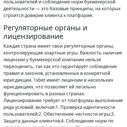
пользователей и соблюдение норм букмекерской
деятельности — это базовые принципы, на которых
строится доверие клиента к платформе.
Регуляторные органы и
лицензирование
Каждая страна имеет свои регуляторные органы,
контролирующие азартные игры. Важность наличия
лицензии у букмекерской компании нельзя
переоценить, так как это гарантирует соблюдение
правил и законов, установленных в конкретной
юрисдикции. 1xbet имеет лицензии в нескольких
юрисдикциях, что позволяет ей легально
функционировать в разных странах.
Лицензирование требует от платформы выполнения
ряда условий, включая:1. Проверка идентичности
пользователей;2. Обеспечение честности игры;3.
Защита данных клиентов;4. Соблюдение норм по