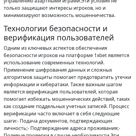
управлению азартными играми.Эти условия не
только защищают интересы игроков, но и
минимизируют возможность мошенничества.
Технологии безопасности и
верификация пользователей
Одним из ключевых аспектов обеспечения
безопасности игроков на платформе 1xbet является
использование современных технологий.
Применение шифрования данных и сложных
алгоритмов защиты помогает предотвратить утечки
информации и кибератаки. Также важным шагом
является верификация пользователей, которая
помогает избежать мошеннических действий, таких
как создание поддельных учетных записей. Процесс
верификации часто включает в себя следующие
шаги:- Подача документов, подтверждающих
личность;- Подтверждение адреса проживания;-
Полевые проверки в случае необходимости.Эти