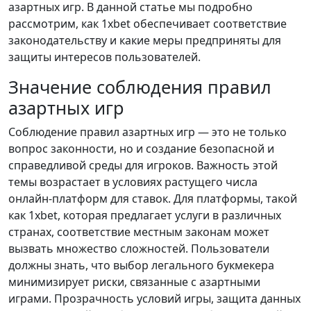
азартных игр. В данной статье мы подробно
рассмотрим, как 1xbet обеспечивает соответствие
законодательству и какие меры предприняты для
защиты интересов пользователей.
Значение соблюдения правил
азартных игр
Соблюдение правил азартных игр — это не только
вопрос законности, но и создание безопасной и
справедливой среды для игроков. Важность этой
темы возрастает в условиях растущего числа
онлайн-платформ для ставок. Для платформы, такой
как 1xbet, которая предлагает услуги в различных
странах, соответствие местным законам может
вызвать множество сложностей. Пользователи
должны знать, что выбор легального букмекера
минимизирует риски, связанные с азартными
играми. Прозрачность условий игры, защита данных