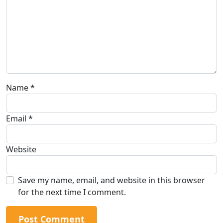
Name
*
Email
*
Website
Save my name, email, and website in this browser
for the next time I comment.